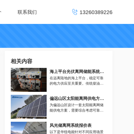
介
联系我们

13260389226
相关内容
海上平台光伏离网储能系统成本解析
在远离陆地的海上平台，稳定可靠
的电力供应至关重要。传统柴油发
电成本高昂且环保压力大，光伏+储
能离网系统正成为极具吸引力的替
偏远山区太阳能离网供电方案设计
代方案。华纽电能将为您详细解析
这类系统的核心成本构成，助您清
为偏远山区设计一套太阳能离网储
晰规划投资。
能供电方案，需要综合考虑可靠
性、经济性、易维护性和当地实际
需求。以下是华纽电能整理的一个
风光储离网系统报价表
详细的方案框架和关键考量点.
以下是华纽电能针对不同应用场景