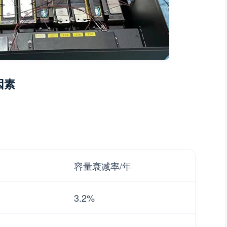
因素
容量衰减率/年
3.2%