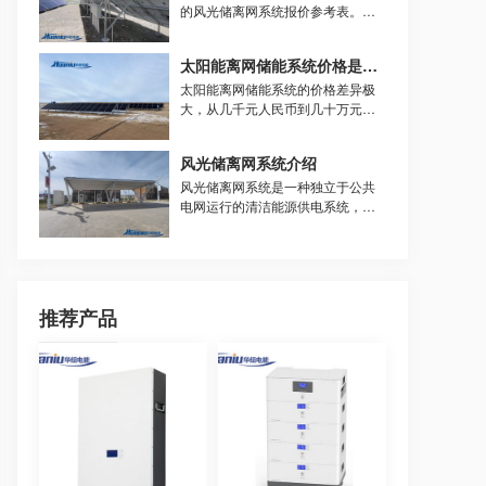
的风光储离网系统报价参考表。报
价受组件品牌、电池类型（磷酸铁
锂为主）、负载功率、续航天数、
太阳能离网储能系统价格是多少
安装环境等因素影响较大，实际需
定制化设计，以下为典型配置的估
太阳能离网储能系统的价格差异极
算范围。
大，从几千元人民币到几十万元人
民币不等，具体取决于多个关键因
素。以下是对价格影响最大的几个
风光储离网系统介绍
方面，华纽电能帮助你理解可能的
投入范围。
风光储离网系统是一种独立于公共
电网运行的清洁能源供电系统，它
结合了三种关键技术。
推荐产品